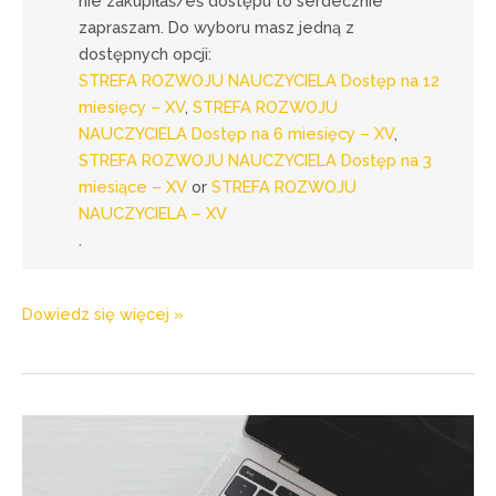
nie zakupiłaś/eś dostępu to serdecznie
zapraszam. Do wyboru masz jedną z
dostępnych opcji:
STREFA ROZWOJU NAUCZYCIELA Dostęp na 12
miesięcy – XV
,
STREFA ROZWOJU
NAUCZYCIELA Dostęp na 6 miesięcy – XV
,
STREFA ROZWOJU NAUCZYCIELA Dostęp na 3
miesiące – XV
or
STREFA ROZWOJU
NAUCZYCIELA – XV
.
Dowiedz się więcej »
w
webinarze
Wyzwanie