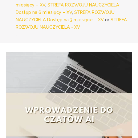
miesięcy – XV
,
STREFA ROZWOJU NAUCZYCIELA
Dostęp na 6 miesięcy – XV
,
STREFA ROZWOJU
NAUCZYCIELA Dostęp na 3 miesiące – XV
or
STREFA
ROZWOJU NAUCZYCIELA - XV
.
w
webinarze
„Wprowadzenie
do
czatów
AI
–
notatka
dla
nauczycieli”