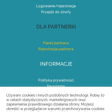
Logowanie/rejestracja
Przejdź do strefy
DLA PARTNERKI
Panel partnera
Rejestracja partnera
INFORMACJE
Polityka prywatności
Regulamin
Regulamin Programu Partnerskiego (Afiliacyjnego)
Używam cookies i innych podobnych technologii. Robię to
w celach statystycznych, marketingowych oraz
zapewnienia prawidłowego działania strony. Możesz
określić w przeglądarce warunki przechowywania cookies