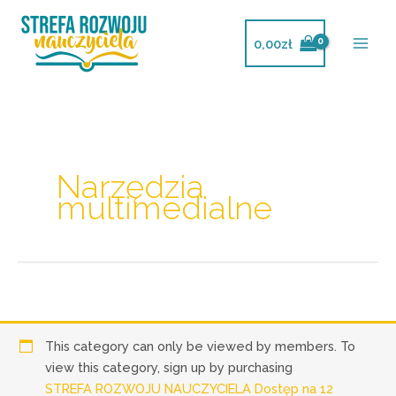
Przejdź
do
0,00
zł
treści
Narzędzia
multimedialne
This category can only be viewed by members. To
view this category, sign up by purchasing
STREFA ROZWOJU NAUCZYCIELA Dostęp na 12