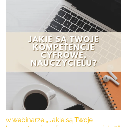
webinarze
„Jakie
są
Twoje
kompetencje
cyfrowe,
nauczycielu?”
w webinarze „Jakie są Twoje