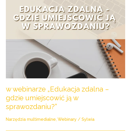
umiejscowić
ją
w
sprawozdaniu?”
w webinarze „Edukacja zdalna –
gdzie umiejscowić ją w
sprawozdaniu?”
Narzędzia multimedialne
,
Webinary
/
Sylwia