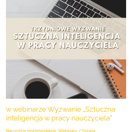
„Sztuczna
inteligencja
w
pracy
nauczyciela”
w webinarze Wyzwanie „Sztuczna
inteligencja w pracy nauczyciela”
Narzędzia multimedialne
,
Webinary
/
Sylwia