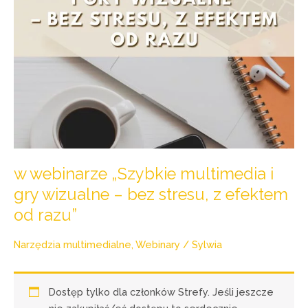
bez
stresu,
z
efektem
od
razu”
w webinarze „Szybkie multimedia i
gry wizualne – bez stresu, z efektem
od razu”
Narzędzia multimedialne
,
Webinary
/
Sylwia
Dostęp tylko dla członków Strefy. Jeśli jeszcze