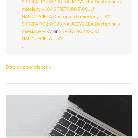
STREFA ROZWOJU NAUCZYCIELA Dostęp na 12
miesięcy – XV
,
STREFA ROZWOJU
NAUCZYCIELA Dostęp na 6 miesięcy – XV
,
STREFA ROZWOJU NAUCZYCIELA Dostęp na 3
miesiące – XV
or
STREFA ROZWOJU
NAUCZYCIELA – XV
.
Dowiedz się więcej »
w
webinarze
„Edukacja
zdalna
–
gdzie