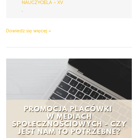
NAUCZYCIELA – XV
.
Dowiedz się więcej »
w
webinarze
„Promocja
placówki
w
mediach
społecznościowych
–
czy
jest
nam