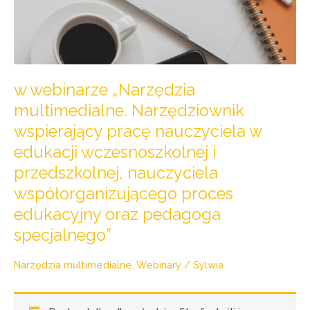
współorganizującego
proces
edukacyjny
oraz
pedagoga
w webinarze „Narzędzia
specjalnego”
multimedialne. Narzędziownik
wspierający pracę nauczyciela w
edukacji wczesnoszkolnej i
przedszkolnej, nauczyciela
współorganizującego proces
edukacyjny oraz pedagoga
specjalnego”
Narzędzia multimedialne
,
Webinary
/
Sylwia