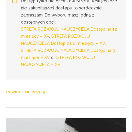
Dostęp tylko dla członków Strefy. Jeśli jeszcze
nie zakupiłaś/eś dostępu to serdecznie
zapraszam. Do wyboru masz jedną z
dostępnych opcji:
STREFA ROZWOJU NAUCZYCIELA Dostęp na 12
miesięcy – XV
,
STREFA ROZWOJU
NAUCZYCIELA Dostęp na 6 miesięcy – XV
,
STREFA ROZWOJU NAUCZYCIELA Dostęp na 3
miesiące – XV
or
STREFA ROZWOJU
NAUCZYCIELA – XV
.
Dowiedz się więcej »
w
webinarze