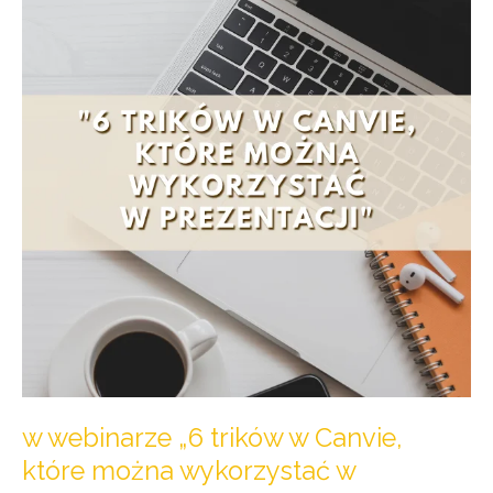
„6
trików
w
Canvie,
które
można
wykorzystać
w
prezentacji”
w webinarze „6 trików w Canvie,
które można wykorzystać w