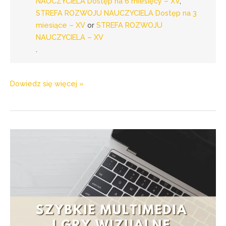
NAUCZYCIELA Dostęp na 6 miesięcy – XV
,
STREFA ROZWOJU NAUCZYCIELA Dostęp na 3
miesiące – XV
or
STREFA ROZWOJU
NAUCZYCIELA – XV
.
Dowiedz się więcej »
w
webinarze
„Szybkie
multimedia
i
gry
wizualne
–