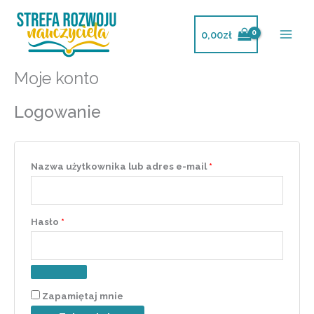
Przejdź
do
0,00
zł
treści
Moje konto
Wymagane
Wymagane
Wymagane
Wymagane
Wymagane
Logowanie
Nazwa użytkownika lub adres e-mail
*
Hasło
*
Zapamiętaj mnie