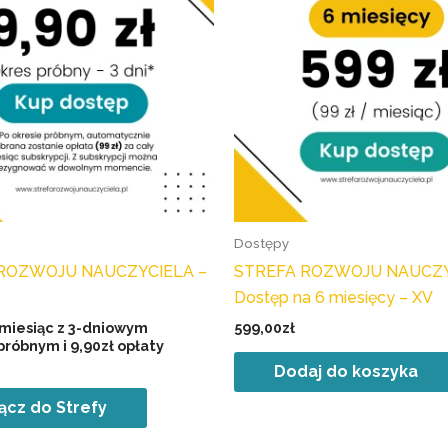
Dostępy
ROZWOJU NAUCZYCIELA –
STREFA ROZWOJU NAUCZ
Dostęp na 6 miesięcy – XV
 miesiąc z 3-dniowym
599,00
zł
próbnym i
9,90
zł
opłaty
Dodaj do koszyka
ącz do Strefy