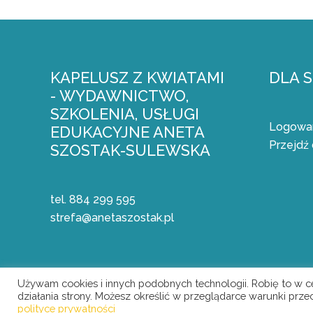
KAPELUSZ Z KWIATAMI
DLA 
- WYDAWNICTWO,
SZKOLENIA, USŁUGI
Logowan
EDUKACYJNE ANETA
Przejdź 
SZOSTAK-SULEWSKA
tel. 884 299 595
strefa@anetaszostak.pl
Używam cookies i innych podobnych technologii. Robię to w 
działania strony. Możesz określić w przeglądarce warunki prz
polityce prywatności