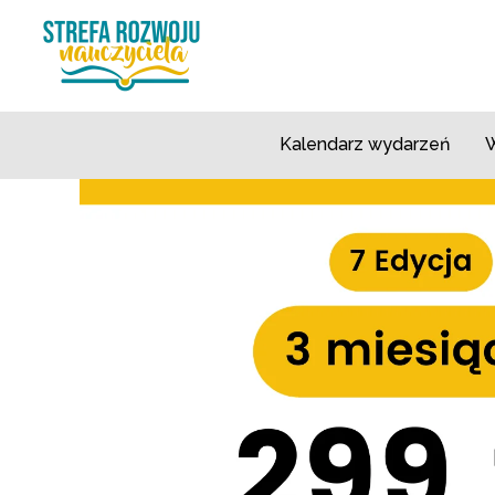
Przejdź
do
treści
Kalendarz wydarzeń
W