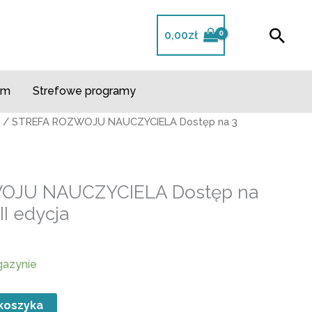
Szuk
0,00
zł
m​
Strefowe programy
/ STREFA ROZWOJU NAUCZYCIELA Dostęp na 3
OJU NAUCZYCIELA Dostęp na
II edycja
gazynie
koszyka