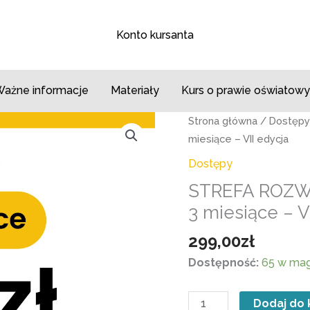
Konto kursanta
ażne informacje
Materiały
Kurs o prawie oświatowy
ilość
Strona główna
/
Dostępy
STREFA
miesiące – VII edycja
ROZWOJU
Dostępy
NAUCZYCIELA
STREFA ROZW
Dostęp
3 miesiące – V
na
3
299,00
zł
miesiące
Dostępność:
65 w ma
–
VII
edycja
Dodaj do 