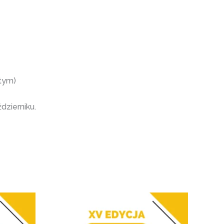
stym)
dzierniku.