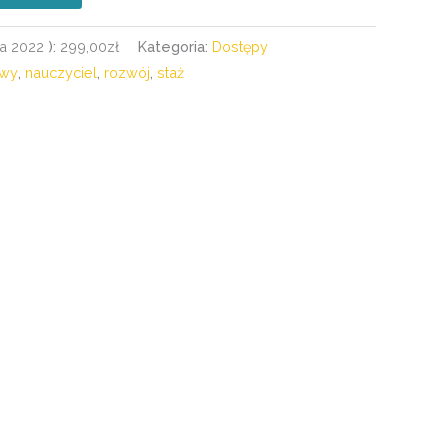
a 2022
):
299,00
zł
Kategoria:
Dostępy
owy
,
nauczyciel
,
rozwój
,
staż