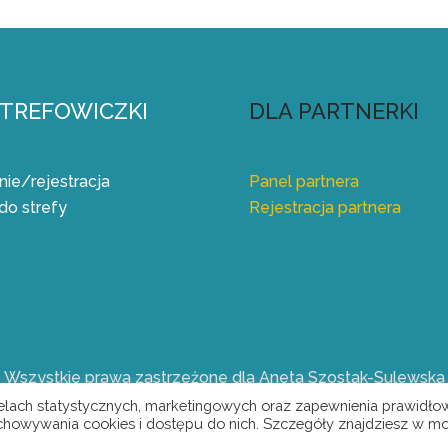
STREFOWICZKI
DLA PARTNERKI
ie/rejestracja
Panel partnera
do strefy
Rejestracja partnera
Wszystkie prawa zastrzeżone dla Aneta Szostak-Sulewska
celach statystycznych, marketingowych oraz zapewnienia prawidł
echowywania cookies i dostępu do nich. Szczegóły znajdziesz w mo