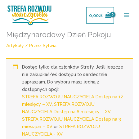
Przejdź
do
0,00
zł
treści
Międzynarodowy Dzień Pokoju
Artykuły
/ Przez
Sylwia
Dostęp tylko dla członków Strefy. Jeśli jeszcze
nie zakupiłaś/eś dostępu to serdecznie
zapraszam. Do wyboru masz jedną z
dostępnych opcji:
STREFA ROZWOJU NAUCZYCIELA Dostęp na 12
miesięcy – XV
,
STREFA ROZWOJU
NAUCZYCIELA Dostęp na 6 miesięcy – XV
,
STREFA ROZWOJU NAUCZYCIELA Dostęp na 3
miesiące – XV
or
STREFA ROZWOJU
NAUCZYCIELA - XV