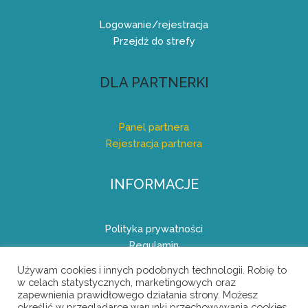
Logowanie/rejestracja
Przejdź do strefy
DLA PARTNERKI
Panel partnera
Rejestracja partnera
INFORMACJE
Polityka prywatności
Regulamin
Regulamin Programu Partnerskiego (Afiliacyjnego)
Używam cookies i innych podobnych technologii. Robię to
w celach statystycznych, marketingowych oraz
zapewnienia prawidłowego działania strony. Możesz
określić w przeglądarce warunki przechowywania cookies