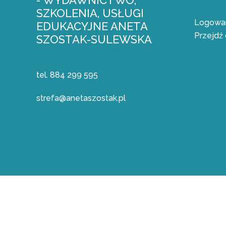
- WYDAWNICTWO,
SZKOLENIA, USŁUGI
Logowan
EDUKACYJNE ANETA
Przejdź 
SZOSTAK-SULEWSKA
tel. 884 299 595
strefa@anetaszostak.pl