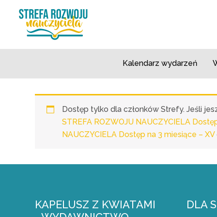
Przejdź
do
treści
Kalendarz wydarzeń
W
Dostęp tylko dla członków Strefy. Jeśli j
STREFA ROZWOJU NAUCZYCIELA Dostęp n
NAUCZYCIELA Dostęp na 3 miesiące – XV
KAPELUSZ Z KWIATAMI
DLA 