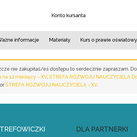
Konto kursanta
ażne informacje
Materiały
Kurs o prawie oświatowy
eszcze nie zakupiłaś/eś dostępu to serdecznie zapraszam. D
a 12 miesięcy – XV
,
STREFA ROZWOJU NAUCZYCIELA Dost
or
STREFA ROZWOJU NAUCZYCIELA - XV
.
STREFOWICZKI
DLA PARTNERKI