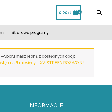
Szuk
0,00
zł
m​
Strefowe programy
o wyboru masz jedną z dostępnych opcji:
ęp na 6 miesięcy – XV
,
STREFA ROZWOJU
INFORMACJE