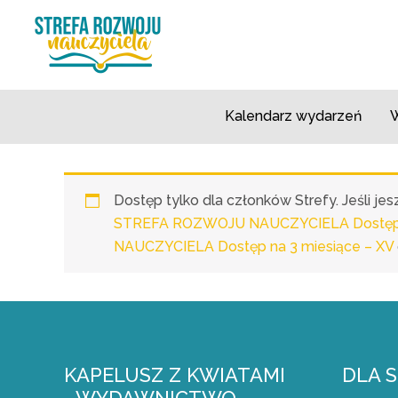
Przejdź
do
treści
Kalendarz wydarzeń
W
Dostęp tylko dla członków Strefy. Jeśli j
STREFA ROZWOJU NAUCZYCIELA Dostęp n
NAUCZYCIELA Dostęp na 3 miesiące – XV
KAPELUSZ Z KWIATAMI
DLA 