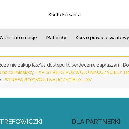
Konto kursanta
ażne informacje
Materiały
Kurs o prawie oświatowy
eszcze nie zakupiłaś/eś dostępu to serdecznie zapraszam. D
a 12 miesięcy – XV
,
STREFA ROZWOJU NAUCZYCIELA Dost
or
STREFA ROZWOJU NAUCZYCIELA - XV
.
STREFOWICZKI
DLA PARTNERKI