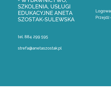
- WYDAWNICTWO,
SZKOLENIA, USŁUGI
Logowan
EDUKACYJNE ANETA
Przejdź 
SZOSTAK-SULEWSKA
tel. 884 299 595
strefa@anetaszostak.pl