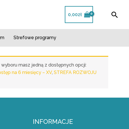
Szuk
0,00
zł
m​
Strefowe programy
o wyboru masz jedną z dostępnych opcji:
ęp na 6 miesięcy – XV
,
STREFA ROZWOJU
INFORMACJE