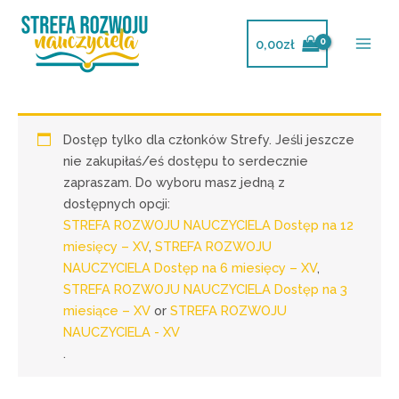
Przejdź
do
0,00
zł
treści
Dostęp tylko dla członków Strefy. Jeśli jeszcze
nie zakupiłaś/eś dostępu to serdecznie
zapraszam. Do wyboru masz jedną z
dostępnych opcji:
STREFA ROZWOJU NAUCZYCIELA Dostęp na 12
miesięcy – XV
,
STREFA ROZWOJU
NAUCZYCIELA Dostęp na 6 miesięcy – XV
,
STREFA ROZWOJU NAUCZYCIELA Dostęp na 3
miesiące – XV
or
STREFA ROZWOJU
NAUCZYCIELA - XV
.