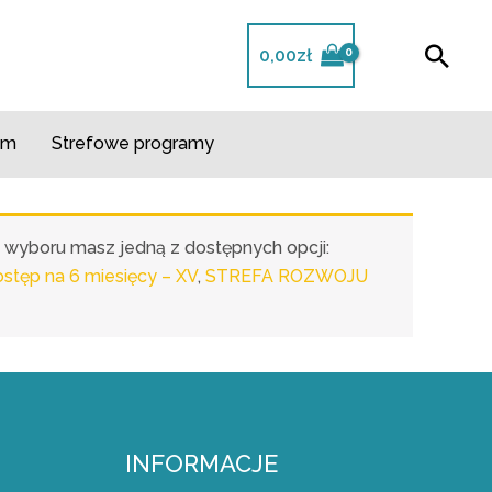
Szuk
0,00
zł
m​
Strefowe programy
o wyboru masz jedną z dostępnych opcji:
ęp na 6 miesięcy – XV
,
STREFA ROZWOJU
INFORMACJE