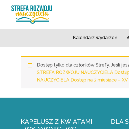
Przejdź
do
treści
Kalendarz wydarzeń
W
Dostęp tylko dla członków Strefy. Jeśli j
STREFA ROZWOJU NAUCZYCIELA Dostęp n
NAUCZYCIELA Dostęp na 3 miesiące – XV
KAPELUSZ Z KWIATAMI
DLA 