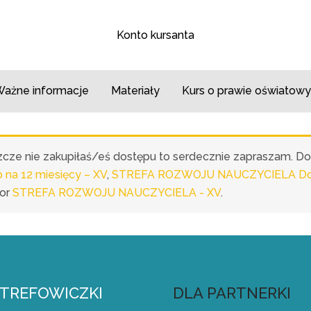
Konto kursanta
ażne informacje
Materiały
Kurs o prawie oświatowy
eszcze nie zakupiłaś/eś dostępu to serdecznie zapraszam. D
a 12 miesięcy – XV
,
STREFA ROZWOJU NAUCZYCIELA Dost
or
STREFA ROZWOJU NAUCZYCIELA - XV
.
STREFOWICZKI
DLA PARTNERKI