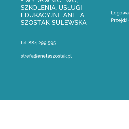
- WYDAWNICTWO,
SZKOLENIA, USŁUGI
Logowan
EDUKACYJNE ANETA
Przejdź 
SZOSTAK-SULEWSKA
tel. 884 299 595
strefa@anetaszostak.pl