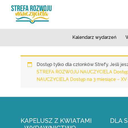
Przejdź
do
treści
Kalendarz wydarzeń
W
Dostęp tylko dla członków Strefy. Jeśli j
STREFA ROZWOJU NAUCZYCIELA Dostęp n
NAUCZYCIELA Dostęp na 3 miesiące – XV
KAPELUSZ Z KWIATAMI
DLA 