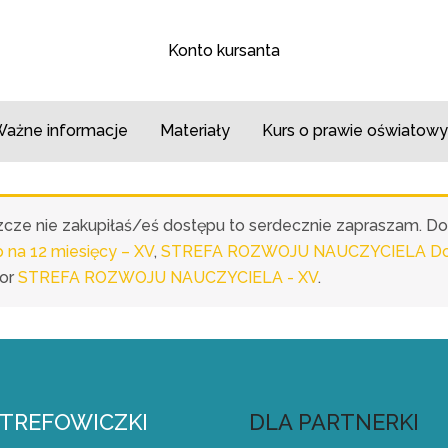
Konto kursanta
ażne informacje
Materiały
Kurs o prawie oświatowy
eszcze nie zakupiłaś/eś dostępu to serdecznie zapraszam. D
a 12 miesięcy – XV
,
STREFA ROZWOJU NAUCZYCIELA Dost
or
STREFA ROZWOJU NAUCZYCIELA - XV
.
STREFOWICZKI
DLA PARTNERKI