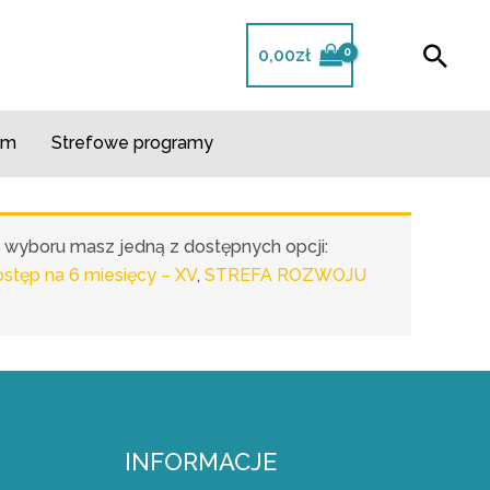
Szuk
0,00
zł
m​
Strefowe programy
o wyboru masz jedną z dostępnych opcji:
ęp na 6 miesięcy – XV
,
STREFA ROZWOJU
INFORMACJE