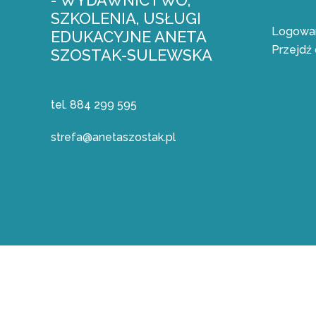
- WYDAWNICTWO,
SZKOLENIA, USŁUGI
Logowan
EDUKACYJNE ANETA
Przejdź 
SZOSTAK-SULEWSKA
tel. 884 299 595
strefa@anetaszostak.pl