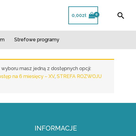
Szuk
0,00
zł
m​
Strefowe programy
o wyboru masz jedną z dostępnych opcji:
ęp na 6 miesięcy – XV
,
STREFA ROZWOJU
INFORMACJE