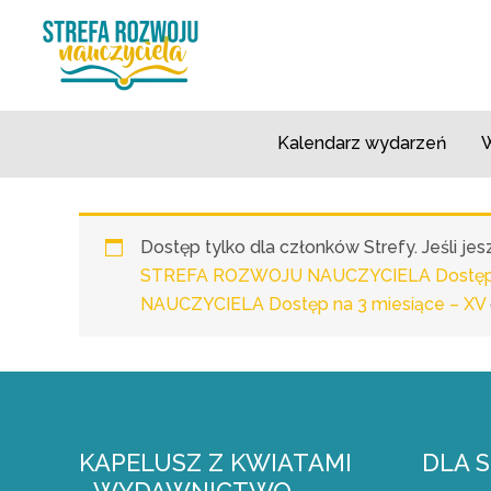
Przejdź
do
treści
Kalendarz wydarzeń
W
Dostęp tylko dla członków Strefy. Jeśli j
STREFA ROZWOJU NAUCZYCIELA Dostęp n
NAUCZYCIELA Dostęp na 3 miesiące – XV
KAPELUSZ Z KWIATAMI
DLA 