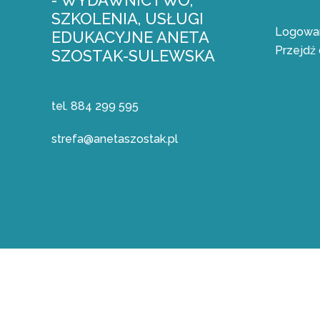
- WYDAWNICTWO,
SZKOLENIA, USŁUGI
Logowan
EDUKACYJNE ANETA
Przejdź 
SZOSTAK-SULEWSKA
tel. 884 299 595
strefa@anetaszostak.pl