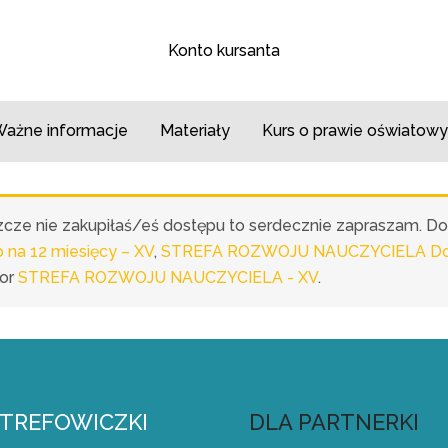
Konto kursanta
ażne informacje
Materiały
Kurs o prawie oświatowy
eszcze nie zakupiłaś/eś dostępu to serdecznie zapraszam. D
a 12 miesięcy – XV
,
STREFA ROZWOJU NAUCZYCIELA Dost
or
STREFA ROZWOJU NAUCZYCIELA - XV
.
STREFOWICZKI
DLA PARTNERKI