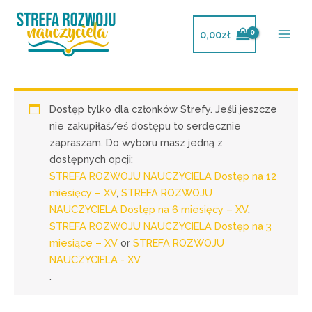
Przejdź
do
0,00
zł
treści
Dostęp tylko dla członków Strefy. Jeśli jeszcze
nie zakupiłaś/eś dostępu to serdecznie
zapraszam. Do wyboru masz jedną z
dostępnych opcji:
STREFA ROZWOJU NAUCZYCIELA Dostęp na 12
miesięcy – XV
,
STREFA ROZWOJU
NAUCZYCIELA Dostęp na 6 miesięcy – XV
,
STREFA ROZWOJU NAUCZYCIELA Dostęp na 3
miesiące – XV
or
STREFA ROZWOJU
NAUCZYCIELA - XV
.