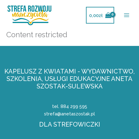
Przejdź
do
0,00
zł
treści
Content restricted
KAPELUSZ Z KWIATAMI - WYDAWNICTWO,
SZKOLENIA, USŁUGI EDUKACYJNE ANETA
SZOSTAK-SULEWSKA
tel. 884 299 595
strefa@anetaszostak.pl
DLA STREFOWICZKI