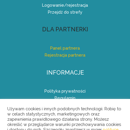
Logowanie/rejestracja
Przejdź do strefy
DLA PARTNERKI
Panel partnera
Rejestracja partnera
INFORMACJE
Polityka prywatności
Regulamin
Regulamin Programu Partnerskiego (Afiliacyjnego)
Używam cookies i innych podobnych technologii. Robię to
w celach statystycznych, marketingowych oraz
zapewnienia prawidłowego działania strony. Możesz
określić w przeglądarce warunki przechowywania cookies
i dostępu do nich. Szczegóły znajdziesz w mojej
polityce