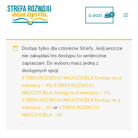
Przejdź
do
0,00
zł
treści
Dostęp tylko dla członków Strefy. Jeśli jeszcze
nie zakupiłaś/eś dostępu to serdecznie
zapraszam. Do wyboru masz jedną z
dostępnych opcji:
STREFA ROZWOJU NAUCZYCIELA Dostęp na 12
miesięcy – XV
,
STREFA ROZWOJU
NAUCZYCIELA Dostęp na 6 miesięcy – XV
,
STREFA ROZWOJU NAUCZYCIELA Dostęp na 3
miesiące – XV
or
STREFA ROZWOJU
NAUCZYCIELA - XV
.